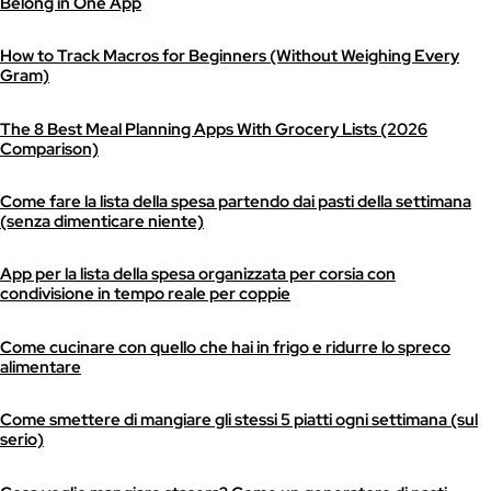
Belong in One App
How to Track Macros for Beginners (Without Weighing Every
Gram)
The 8 Best Meal Planning Apps With Grocery Lists (2026
Comparison)
Come fare la lista della spesa partendo dai pasti della settimana
(senza dimenticare niente)
App per la lista della spesa organizzata per corsia con
condivisione in tempo reale per coppie
Come cucinare con quello che hai in frigo e ridurre lo spreco
alimentare
Come smettere di mangiare gli stessi 5 piatti ogni settimana (sul
serio)