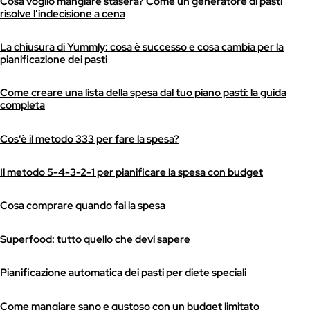
Cosa voglio mangiare stasera? Come un generatore di pasti
risolve l’indecisione a cena
La chiusura di Yummly: cosa è successo e cosa cambia per la
pianificazione dei pasti
Come creare una lista della spesa dal tuo piano pasti: la guida
completa
Cos'è il metodo 333 per fare la spesa?
Il metodo 5-4-3-2-1 per pianificare la spesa con budget
Cosa comprare quando fai la spesa
Superfood: tutto quello che devi sapere
Pianificazione automatica dei pasti per diete speciali
Come mangiare sano e gustoso con un budget limitato