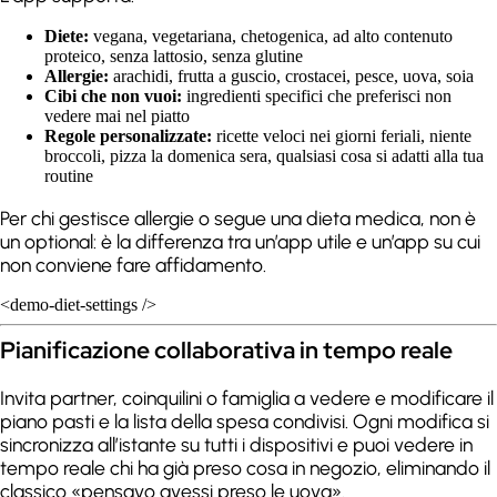
Diete:
vegana, vegetariana, chetogenica, ad alto contenuto
proteico, senza lattosio, senza glutine
Allergie:
arachidi, frutta a guscio, crostacei, pesce, uova, soia
Cibi che non vuoi:
ingredienti specifici che preferisci non
vedere mai nel piatto
Regole personalizzate:
ricette veloci nei giorni feriali, niente
broccoli, pizza la domenica sera, qualsiasi cosa si adatti alla tua
routine
Per chi gestisce allergie o segue una dieta medica, non è
un optional: è la differenza tra un’app utile e un’app su cui
non conviene fare affidamento.
<demo-diet-settings />
Pianificazione collaborativa in tempo reale
Invita partner, coinquilini o famiglia a vedere e modificare il
piano pasti e la lista della spesa condivisi. Ogni modifica si
sincronizza all’istante su tutti i dispositivi e puoi vedere in
tempo reale chi ha già preso cosa in negozio, eliminando il
classico «pensavo avessi preso le uova».