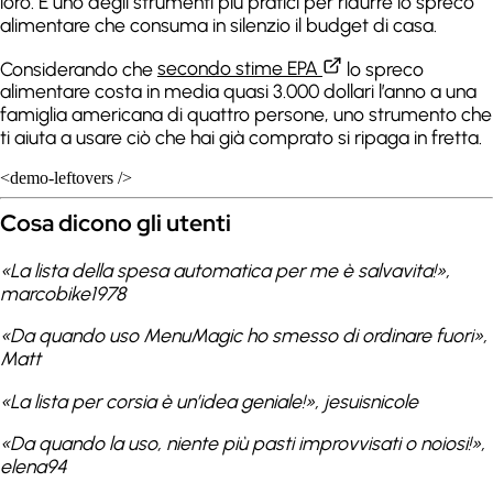
loro. È uno degli strumenti più pratici per ridurre lo spreco
alimentare che consuma in silenzio il budget di casa.
Considerando che
secondo stime EPA
lo spreco
alimentare costa in media quasi 3.000 dollari l’anno a una
famiglia americana di quattro persone, uno strumento che
ti aiuta a usare ciò che hai già comprato si ripaga in fretta.
<demo-leftovers />
Cosa dicono gli utenti
«La lista della spesa automatica per me è salvavita!»
,
marcobike1978
«Da quando uso MenuMagic ho smesso di ordinare fuori»
,
Matt
«La lista per corsia è un’idea geniale!»
, jesuisnicole
«Da quando la uso, niente più pasti improvvisati o noiosi!»
,
elena94