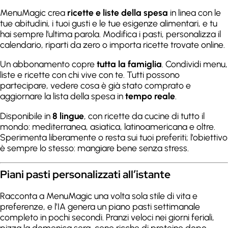
MenuMagic crea
ricette e liste della spesa
in linea con le
tue abitudini, i tuoi gusti e le tue esigenze alimentari, e tu
hai sempre l’ultima parola. Modifica i pasti, personalizza il
calendario, riparti da zero o importa ricette trovate online.
Un abbonamento copre
tutta la famiglia
. Condividi menu,
liste e ricette con chi vive con te. Tutti possono
partecipare, vedere cosa è già stato comprato e
aggiornare la lista della spesa in
tempo reale
.
Disponibile in
8 lingue
, con ricette da cucine di tutto il
mondo: mediterranea, asiatica, latinoamericana e oltre.
Sperimenta liberamente o resta sui tuoi preferiti; l’obiettivo
è sempre lo stesso: mangiare bene senza stress.
Piani pasti personalizzati all’istante
Racconta a MenuMagic una volta sola stile di vita e
preferenze, e l’IA genera un piano pasti settimanale
completo in pochi secondi. Pranzi veloci nei giorni feriali,
pizza la domenica sera, cene ricche di proteine dopo