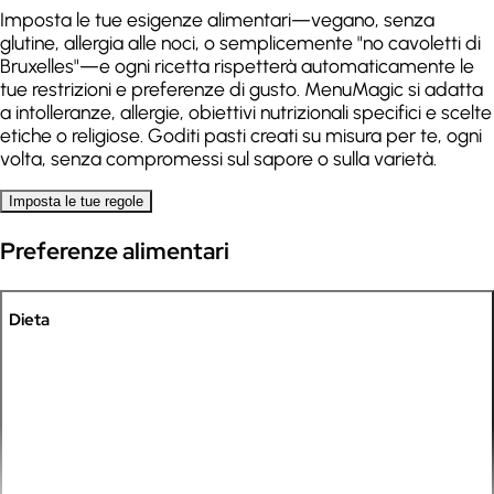
Imposta le tue esigenze alimentari—vegano, senza
.
.
glutine, allergia alle noci, o semplicemente "no cavoletti di
L
M
M
G
V
S
D
L
M
M
G
V
S
D
Bruxelles"—e ogni ricetta rispetterà automaticamente le
tue restrizioni e preferenze di gusto. MenuMagic si adatta
Quinoa
Spaghetti
a intolleranze, allergie, obiettivi nutrizionali specifici e scelte
etiche o religiose. Goditi pasti creati su misura per te, ogni
.
.
.
volta, senza compromessi sul sapore o sulla varietà.
L
M
M
G
V
S
D
L
M
M
G
V
S
D
Imposta le tue regole
Preferenze alimentari
Dieta