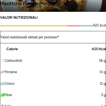
Risotto ai Funghi Porcini
VALORI NUTRIZIONALI
420
kcal
Valori nutrizionali stimati per porzione*
Calorie
420
Kcal
Regole personalizzate
Carboidrati
58
g
Ricette veloci nei giorni lavorativi
Proteine
10
g
No broccoli
Grassi
12
g
Pizza la domenica sera
Fibre
3
g