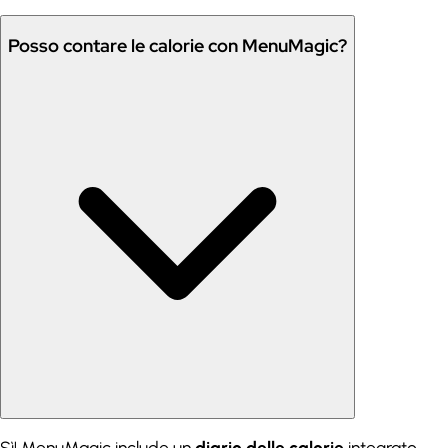
Posso contare le calorie con MenuMagic?
Sì! MenuMagic include un
diario delle calorie
integrato