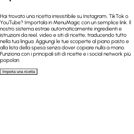
Guanciale
Salmone
Hai trovato una ricetta irresistibile su Instagram, TikTok o
.
.
L
M
M
G
V
S
D
L
M
M
G
V
S
D
YouTube? Importala in MenuMagic con un semplice link. Il
nostro sistema estrae automaticamente ingredienti e
Branzino
Lenticchie
istruzioni da reel, video e siti di ricette, traducendo tutto
nella tua lingua. Aggiungi le tue scoperte al piano pasto e
Senza lattosio
Senza glutine
.
.
alla lista della spesa senza dover copiare nulla a mano.
L
M
M
G
V
S
D
L
M
M
G
V
S
D
Allergie
Funziona con i principali siti di ricette e i social network più
popolari.
Quinoa
Spaghetti
Importa una ricetta
.
.
.
L
M
M
G
V
S
D
L
M
M
G
V
S
D
Importa una ricetta
Incolla il link di un video o di un sito di ricette
Instagram
TikTok
YouTube
URL della ricetta
Supporta Instagram,
TikTok, YouTube e siti di ricette