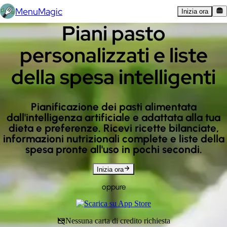
MenuMagic
Inizia ora
Piani pasto
personalizzati e liste
della spesa intelligenti
Pianificazione dei pasti alimentata
dall'intelligenza artificiale e adattata alla tua
dieta e preferenze. Ricevi ricette bilanciate,
informazioni nutrizionali complete e liste della
spesa pronte all'uso in pochi secondi.
Inizia ora
oppure
Nessuna carta di credito richiesta