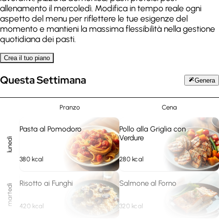
allenamento il mercoledì. Modifica in tempo reale ogni
aspetto del menu per riflettere le tue esigenze del
momento e mantieni la massima flessibilità nella gestione
quotidiana dei pasti.
Crea il tuo piano
Questa Settimana
Genera
Pranzo
Cena
Pasta al Pomodoro
Pollo alla Griglia con
Verdure
lunedì
380
kcal
280
kcal
Risotto ai Funghi
Salmone al Forno
martedì
420
kcal
320
kcal