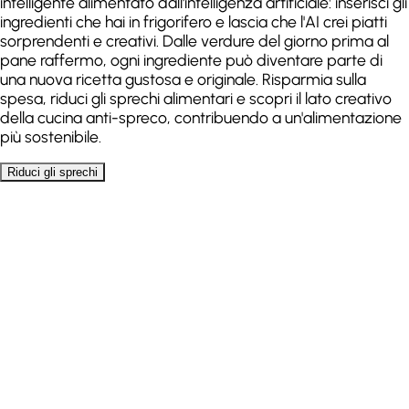
intelligente alimentato dall'intelligenza artificiale: inserisci gli
ingredienti che hai in frigorifero e lascia che l'AI crei piatti
sorprendenti e creativi. Dalle verdure del giorno prima al
pane raffermo, ogni ingrediente può diventare parte di
una nuova ricetta gustosa e originale. Risparmia sulla
spesa, riduci gli sprechi alimentari e scopri il lato creativo
della cucina anti-spreco, contribuendo a un'alimentazione
più sostenibile.
Riduci gli sprechi
I miei ingredienti
Aggiungi fino a 10 ingredienti
Pollo
Riso
Verdure
Cipolla
Aglio