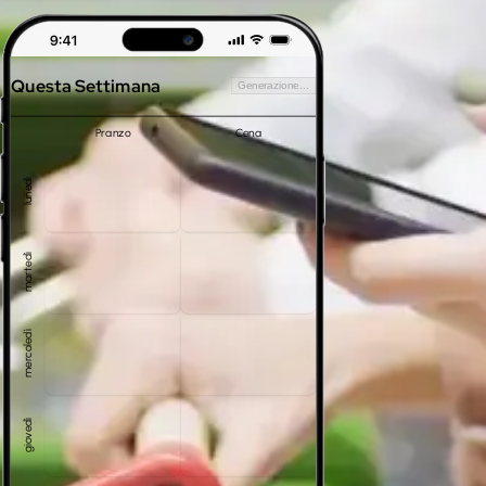
Questa Settimana
Generazione...
Pranzo
Cena
lunedì
martedì
mercoledì
giovedì