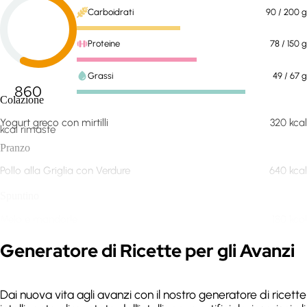
Carboidrati
90
/ 200
g
Proteine
78
/ 150
g
Grassi
49
/ 67
g
860
Colazione
Yogurt greco con mirtilli
320
kcal
kcal rimaste
Pranzo
Pollo alla Griglia con Verdure
640
kcal
Spuntino
Mela e mandorle
180
kcal
Espandi
Generatore di Ricette per gli Avanzi
Aggiungi pasto
Dai nuova vita agli avanzi con il nostro generatore di ricette