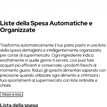
Insalata di Quinoa
Lasagne alla Bolognese
mercoledì
310
kcal
480
kcal
Espandi
Liste della Spesa Automatiche e
Organizzate
Zuppa di Lenticchie
Bistecca con Patate
giovedì
290
kcal
420
kcal
Trasforma automaticamente il tuo piano pasto in una lista
della spesa dettagliata e intelligentemente organizzata
Penne all'Arrabbiata
Branzino al Sale
venerdì
per corsie di supermercato. Ogni ingrediente indica
esattamente in quale giorno ti servirà, così puoi fare
370
kcal
240
kcal
acquisti più efficienti e conservare i prodotti freschi al
momento giusto. Riduci gli sprechi alimentari sapendo con
Carbonara
Pizza Margherita
precisione quando utilizzare ogni alimento e ottimizza i
sabato
tuoi spostamenti al supermercato con liste ordinate e
chiare.
520
kcal
450
kcal
Ottieni la lista
Arrosto di Vitello
Minestrone
domenica
Lista della spesa