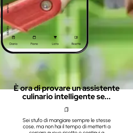
venerdì
sabato
Diario
Piano
Lista
Ricette
domenica
È ora di provare un assistente
culinario intelligente se...
Sei stufo di mangiare sempre le stesse
cose, ma non hai il tempo di metterti a
cercare nuove ricette e continui a