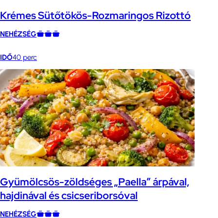
Krémes Sütőtökös-Rozmaringos Rizottó
NEHÉZSÉG
IDŐ
40 perc
Gyümölcsös-zöldséges „Paella” árpával,
hajdinával és csicseriborsóval
NEHÉZSÉG