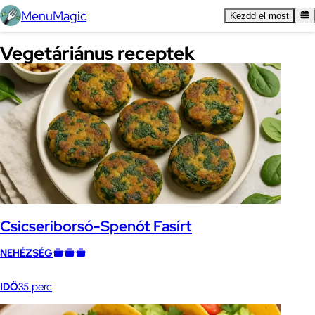
MenuMagic
Kezdd el most
Vegetáriánus receptek
Csicseriborsó-Spenót Fasírt
NEHÉZSÉG
IDŐ
35 perc