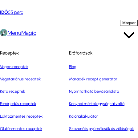
IDŐ
55 perc
Magyar
MenuMagic
Receptek
Erőforrások
Vegán receptek
Blog
Vegetáriánus receptek
Maradék recept generátor
Keto receptek
Nyomtatható bevásárlólista
Fehérjedús receptek
Konyhai mértékegység-átváltó
Laktózmentes receptek
Kalóriakalkulátor
Gluténmentes receptek
Szezonális gyümölcsök és zöldségek