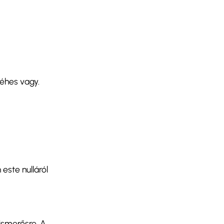
 éhes vagy.
 este nulláról
 ismerősre. A