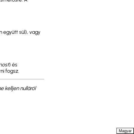
 együtt sül), vagy
ost
) és
ni fogsz.
kelljen nulláról
Magyar