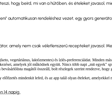
szi, hogy beírd, mi van a hűtőben, és ételeket javasol, mi
ni" automatikusan rendeléshez vezet, egy gyors generáto
erátor, amely nem csak véletlenszerű recepteket javasol. Me
(keto, vegetáriánus, laktózmentes) és ízlés-preferenciáidat. Minden más
kezései, amelyek jól működnek együtt. Nincs több napi „mit egyek" spi
a bevásárlólista magától összeáll, bolt részlegek szerint rendezve, hogy
előfizetés mindenkit lefed, és az app talál olyan ételeket, amelyekkel 
en 14 napig
.