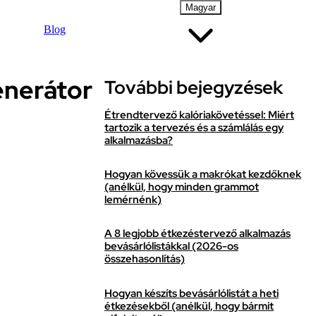
Magyar
Blog
enerátor
További bejegyzések
Étrendtervező kalóriakövetéssel: Miért
tartozik a tervezés és a számlálás egy
alkalmazásba?
Hogyan kövessük a makrókat kezdőknek
(anélkül, hogy minden grammot
lemérnénk)
A 8 legjobb étkezéstervező alkalmazás
bevásárlólistákkal (2026-os
összehasonlítás)
Hogyan készíts bevásárlólistát a heti
étkezésekből (anélkül, hogy bármit