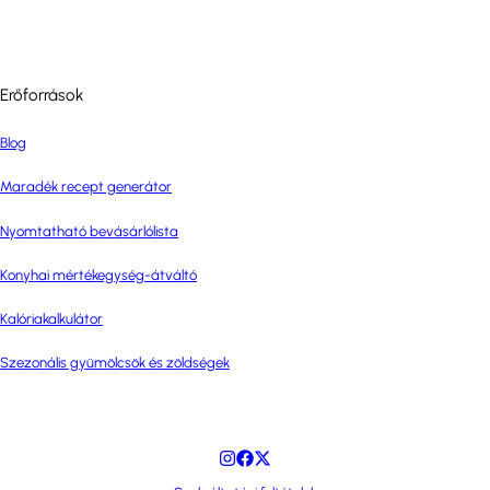
Erőforrások
Blog
Maradék recept generátor
Nyomtatható bevásárlólista
Konyhai mértékegység-átváltó
Kalóriakalkulátor
Szezonális gyümölcsök és zöldségek