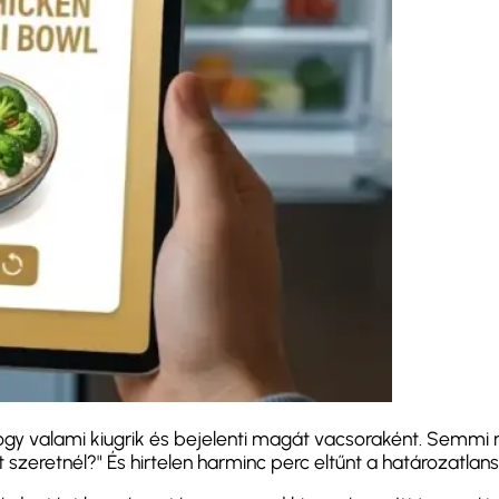
y valami kiugrik és bejelenti magát vacsoraként. Semmi n
szeretnél?" És hirtelen harminc perc eltűnt a határozatla