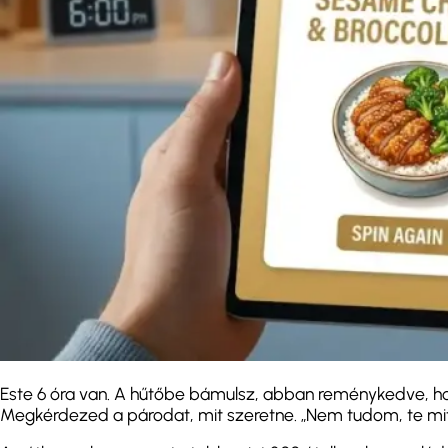
Este 6 óra van. A hűtőbe bámulsz, abban reménykedve, hog
Megkérdezed a párodat, mit szeretne. „Nem tudom, te mit 