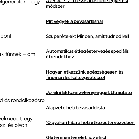
Az 5-4-3-2-1 bevásárlási költségvetési
elgenerátor – egy
módszer
Mit vegyek a bevásárlásnál
 pont
Szuperételek: Minden, amit tudnod kell
Automatikus étkezéstervezés speciális
nek tűnnek – ami
étrendekhez
Hogyan étkezzünk egészségesen és
finoman kis költségvetéssel
Jól élni laktózérzékenységgel: Útmutató
id és rendelkezésre
Alapvető heti bevásárlólista
gyelmedet, egy
10 gyakori hiba a heti étkezéstervezésben
sz, és olyan
Gluténmentes élet: így élj jól