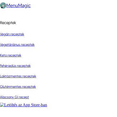
MenuMagic
Receptek
Vegán receptek
Vegetáriánus receptek
Keto receptek
Fehérjedús receptek
Laktózmentes receptek
Gluténmentes receptek
Alacsony GI recept