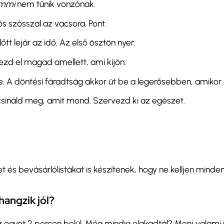
mmi
nem tűnik vonzónak.
ős szósszal az vacsora. Pont.
tt lejár az idő. Az első ösztön nyer.
zd el magad amellett, ami kijön.
. A döntési fáradtság akkor üt be a legerősebben, amikor
 csináld meg, amit mond. Szervezd ki az egészet.
et és bevásárlólistákat is készítenek, hogy ne kelljen minden
angzik jól?
ssz egyet 2 percen belül. Még mindig elakadtál? Menj valami