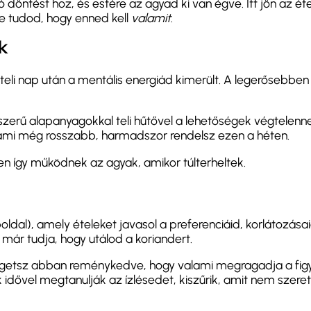
öntést hoz, és estére az agyad ki van égve. Itt jön az ét
de tudod, hogy enned kell
valamit
.
k
teli nap után a mentális energiád kimerült. A legerősebben
nszerű alapanyagokkal teli hűtővel a lehetőségek végtelen
ami még rosszabb, harmadszor rendelsz ezen a héten.
en így működnek az agyak, amikor túlterheltek.
dal), amely ételeket javasol a preferenciáid, korlátozása
i már tudja, hogy utálod a koriandert.
görgetsz abban reménykedve, hogy valami megragadja a fi
 idővel megtanulják az ízlésedet, kiszűrik, amit nem szeret