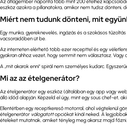
Az átlagember naponta több mint 200 ételhez kapcsolódó d
eszköz azokra a pillanatokra, amikor nem tudsz dönteni, 
Miért nem tudunk dönteni, mit együn
Egy munka, gyereknevelés, ingázás és a szokásos tűzoltás 
vacsoraidőben üt be.
Az interneten elérhető több ezer recepttel és egy véletle
gyakran ahhoz vezet, hogy semmit nem választasz. Vagy 
A „mit akarok enni" spirál nem személyes kudarc. Egyszerű
Mi az az ételgenerátor?
Az ételgenerátor egy eszköz (általában egy app vagy webol
álló időd alapján. Képzeld el úgy, mint egy sous chef-et, ak
Ellentétben egy receptkereső motorral, ahol végtelenül 
ételgenerátor
válogatott
opciókat kínál neked. A legjobbak
ételeket mutatnak, amiket tényleg meg akarsz majd főzni.