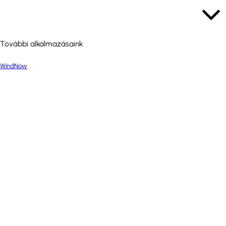
További alkalmazásaink
WindNow