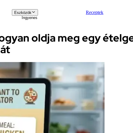
Receptek
Eszközök
Ingyenes
Hogyan oldja meg egy ételg
át