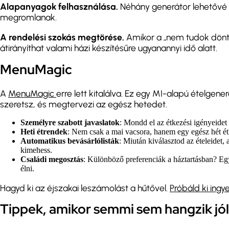
Alapanyagok felhasználása.
Néhány generátor lehetővé te
megromlanak.
A rendelési szokás megtörése.
Amikor a „nem tudok dönte
átirányíthat valami házi készítésűre ugyanannyi idő alatt.
MenuMagic
A
MenuMagic
erre lett kitalálva. Ez egy MI-alapú ételgen
szeretsz, és megtervezi az egész hetedet.
Személyre szabott javaslatok
: Mondd el az étkezési igényeidet 
Heti étrendek
: Nem csak a mai vacsora, hanem egy egész hét ét
Automatikus bevásárlólisták
: Miután kiválasztod az ételeidet, 
kimehess.
Családi megosztás
: Különböző preferenciák a háztartásban? Egy 
élni.
Hagyd ki az éjszakai leszámolást a hűtővel.
Próbáld ki ingy
Tippek, amikor semmi sem hangzik jól