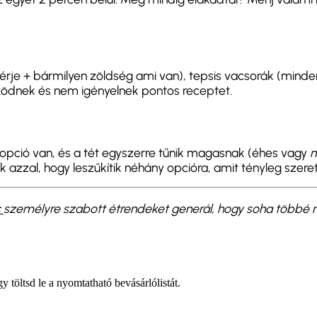
rje + bármilyen zöldség ami van), tepsis vacsorák (minden
ködnek és nem igényelnek pontos receptet.
 opció van, és a tét egyszerre tűnik magasnak (éhes vagy
m
 azzal, hogy leszűkítik néhány opcióra, amit tényleg szeret
c
személyre szabott étrendeket generál, hogy soha többé ne 
 töltsd le a nyomtatható bevásárlólistát.