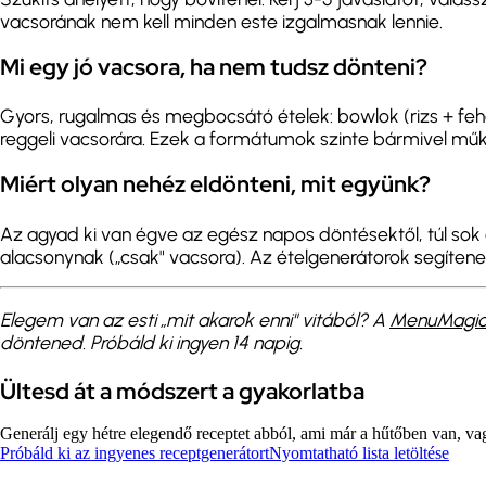
vacsorának nem kell minden este izgalmasnak lennie.
Mi egy jó vacsora, ha nem tudsz dönteni?
Gyors, rugalmas és megbocsátó ételek: bowlok (rizs + fehé
reggeli vacsorára. Ezek a formátumok szinte bármivel mű
Miért olyan nehéz eldönteni, mit együnk?
Az agyad ki van égve az egész napos döntésektől, túl sok
alacsonynak („csak" vacsora). Az ételgenerátorok segítenek
Elegem van az esti „mit akarok enni" vitából? A
MenuMagi
döntened. Próbáld ki ingyen 14 napig.
Ültesd át a módszert a gyakorlatba
Generálj egy hétre elegendő receptet abból, ami már a hűtőben van, vagy
Próbáld ki az ingyenes receptgenerátort
Nyomtatható lista letöltése