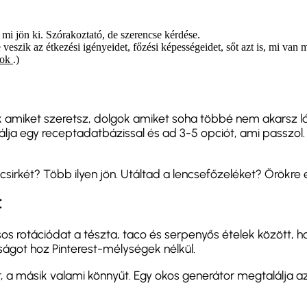
 mi jön ki. Szórakoztató, de szerencse kérdése.
eszik az étkezési igényeidet, főzési képességeidet, sőt azt is, mi van
rok
.)
 amiket szeretsz, dolgok amiket soha többé nem akarsz lá
álja egy receptadatbázissal és ad 3-5 opciót, ami passzol.
sirkét? Több ilyen jön. Utáltad a lencsefőzeléket? Örökre e
t
os rotációdat a tészta, taco és serpenyős ételek között, h
ságot hoz Pinterest-mélységek nélkül.
r, a másik valami könnyűt. Egy okos generátor megtalálja 