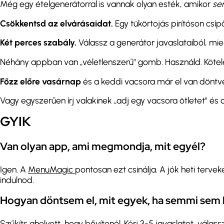
Még egy ételgenerátorral is vannak olyan esték, amikor
se
Csökkentsd az elvárásaidat.
Egy tükörtojás pirítóson csíp
Két perces szabály.
Válassz a generátor javaslataiból, mielő
Néhány appban van „véletlenszerű" gomb. Használd. Kötele
Főzz előre vasárnap
és a keddi vacsora már el van döntve
Vagy egyszerűen írj valakinek „adj egy vacsora ötletet" és
GYIK
Van olyan app, ami megmondja, mit egyél?
Igen. A
MenuMagic
pontosan ezt csinálja. A jók heti tervek
indulnod.
Hogyan döntsem el, mit egyek, ha semmi sem h
Szűkíts ahelyett, hogy bővítenél. Kérj 3-5 javaslatot, vála