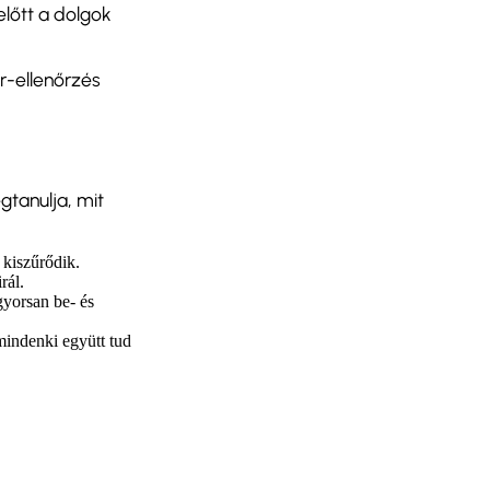
előtt a dolgok
r-ellenőrzés
gtanulja, mit
 kiszűrődik.
rál.
 gyorsan be- és
mindenki együtt tud