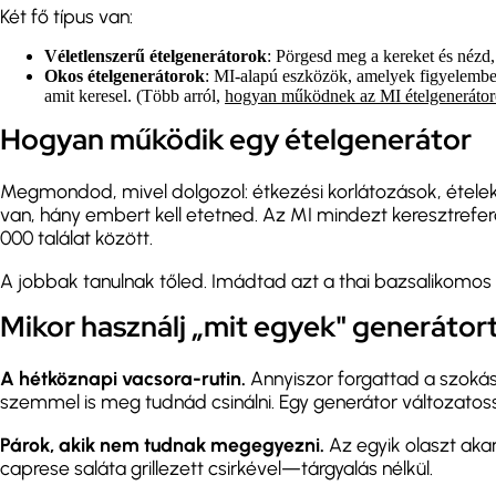
Két fő típus van:
Véletlenszerű ételgenerátorok
: Pörgesd meg a kereket és nézd,
Okos ételgenerátorok
: MI-alapú eszközök, amelyek figyelembe v
amit keresel. (Több arról,
hogyan működnek az MI ételgeneráto
Hogyan működik egy ételgenerátor
Megmondod, mivel dolgozol: étkezési korlátozások, ételek
van, hány embert kell etetned. Az MI mindezt keresztrefer
000 találat között.
A jobbak tanulnak tőled. Imádtad azt a thai bazsalikomos c
Mikor használj „mit egyek" generátor
A hétköznapi vacsora-rutin.
Annyiszor forgattad a szokás
szemmel is meg tudnád csinálni. Egy generátor változatos
Párok, akik nem tudnak megegyezni.
Az egyik olaszt aka
caprese saláta grillezett csirkével—tárgyalás nélkül.