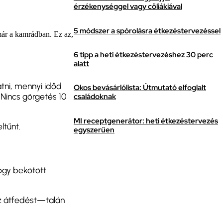
érzékenységgel vagy cöliákiával
5 módszer a spórolásra étkezéstervezéssel
 már a kamrádban. Ez az,
6 tipp a heti étkezéstervezéshez 30 perc
alatt
tni, mennyi időd
Okos bevásárlólista: Útmutató elfoglalt
 Nincs görgetés 10
családoknak
MI receptgenerátor: heti étkezéstervezés
ltűnt.
egyszerűen
ogy bekötött
az átfedést—talán