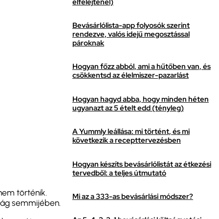
elfelejtenél)
Bevásárlólista-app folyosók szerint
rendezve, valós idejű megosztással
pároknak
Hogyan főzz abból, ami a hűtőben van, és
csökkentsd az élelmiszer-pazarlást
Hogyan hagyd abba, hogy minden héten
ugyanazt az 5 ételt edd (tényleg)
A Yummly leállása: mi történt, és mi
következik a recepttervezésben
Hogyan készíts bevásárlólistát az étkezési
tervedből: a teljes útmutató
em történik.
Mi az a 333-as bevásárlási módszer?
nság semmijében.