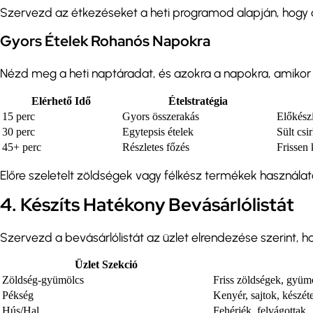
Szervezd az étkezéseket a heti programod alapján, hogy a
Gyors Ételek Rohanós Napokra
Nézd meg a heti naptáradat, és azokra a napokra, amikor ke
Elérhető Idő
Ételstratégia
15 perc
Gyors összerakás
Előkészí
30 perc
Egytepsis ételek
Sült csi
45+ perc
Részletes főzés
Frissen 
Előre szeletelt zöldségek vagy félkész termékek használata
4. Készíts Hatékony Bevásárlólistát
Szervezd a bevásárlólistát az üzlet elrendezése szerint,
Üzlet Szekció
Zöldség-gyümölcs
Friss zöldségek, gyüm
Pékség
Kenyér, sajtok, készét
Hús/Hal
Fehérjék, felvágottak