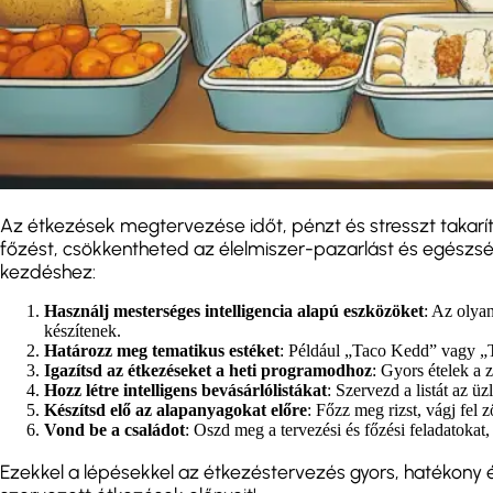
Az étkezések megtervezése időt, pénzt és stresszt takarí
főzést, csökkentheted az élelmiszer-pazarlást és egészsé
kezdéshez:
Használj mesterséges intelligencia alapú eszközöket
: Az olya
készítenek.
Határozz meg tematikus estéket
: Például „Taco Kedd” vagy „
Igazítsd az étkezéseket a heti programodhoz
: Gyors ételek a
Hozz létre intelligens bevásárlólistákat
: Szervezd a listát az ü
Készítsd elő az alapanyagokat előre
: Főzz meg rizst, vágj fel 
Vond be a családot
: Oszd meg a tervezési és főzési feladatoka
Ezekkel a lépésekkel az étkezéstervezés gyors, hatékony é