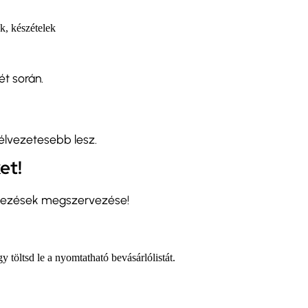
, készételek
ét során.
élvezetesebb lesz.
et!
tkezések megszervezése!
 töltsd le a nyomtatható bevásárlólistát.