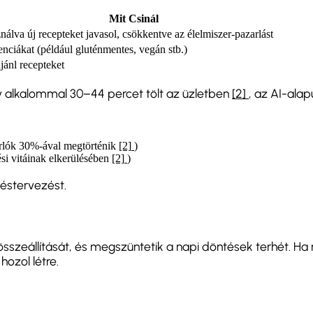
Mit Csinál
álva új recepteket javasol, csökkentve az élelmiszer-pazarlást
renciákat (például gluténmentes, vegán stb.)
jánl recepteket
y alkalommal 30–44 percet tölt az üzletben
[2]
, az AI-ala
árlók 30%-ával megtörténik
[2]
)
si vitáinak elkerülésében
[2]
)
éstervezést.
összeállítását, és megszüntetik a napi döntések terhét. H
hozol létre.