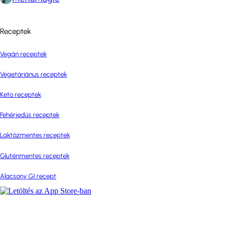
Receptek
Vegán receptek
Vegetáriánus receptek
Keto receptek
Fehérjedús receptek
Laktózmentes receptek
Gluténmentes receptek
Alacsony GI recept