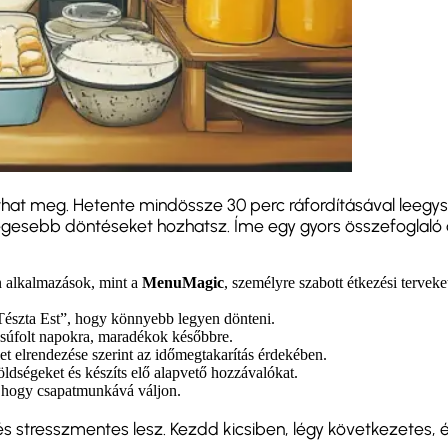
that meg. Hetente mindössze 30 perc ráfordításával leegys
gesebb döntéseket hozhatsz. Íme egy gyors összefoglaló a
n alkalmazások, mint a
MenuMagic
, személyre szabott étkezési terveke
Tészta Est”, hogy könnyebb legyen dönteni.
 zsúfolt napokra, maradékok későbbre.
zlet elrendezése szerint az időmegtakarítás érdekében.
zöldségeket és készíts elő alapvető hozzávalókat.
t, hogy csapatmunkává váljon.
s stresszmentes lesz. Kezdd kicsiben, légy következetes, 