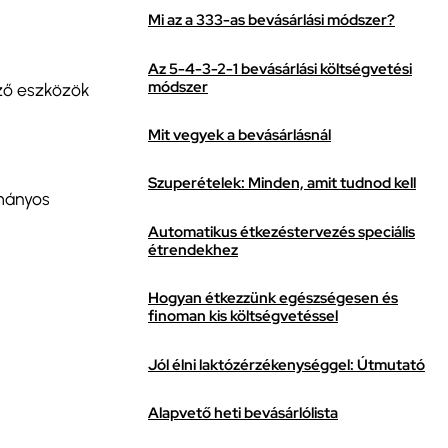
Mi az a 333-as bevásárlási módszer?
Az 5-4-3-2-1 bevásárlási költségvetési
módszer
ező eszközök
Mit vegyek a bevásárlásnál
Szuperételek: Minden, amit tudnod kell
ományos
Automatikus étkezéstervezés speciális
étrendekhez
Hogyan étkezzünk egészségesen és
finoman kis költségvetéssel
Jól élni laktózérzékenységgel: Útmutató
Alapvető heti bevásárlólista