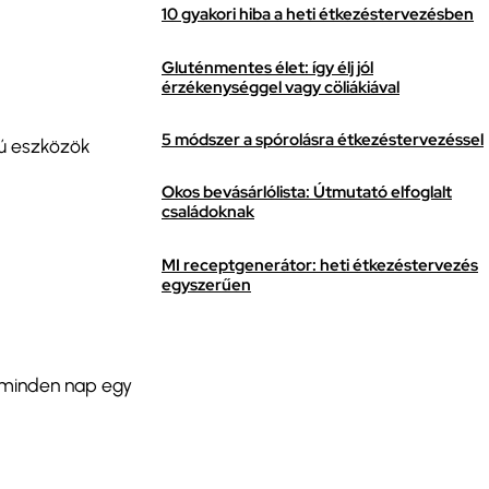
10 gyakori hiba a heti étkezéstervezésben
Gluténmentes élet: így élj jól
érzékenységgel vagy cöliákiával
5 módszer a spórolásra étkezéstervezéssel
pú eszközök
Okos bevásárlólista: Útmutató elfoglalt
családoknak
MI receptgenerátor: heti étkezéstervezés
egyszerűen
a minden nap egy