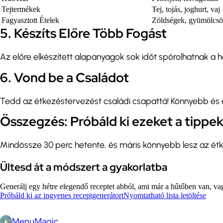
Tejtermékek
Tej, tojás, joghurt, vaj
Fagyasztott Ételek
Zöldségek, gyümölcsök
5. Készíts Előre Több Fogást
Az előre elkészített alapanyagok sok időt spórolhatnak a h
6. Vond be a Családot
Tedd az étkezéstervezést családi csapattá! Könnyebb és 
Összegzés: Próbáld ki ezeket a tippek
Mindössze 30 perc hetente, és máris könnyebb lesz az é
Ültesd át a módszert a gyakorlatba
Generálj egy hétre elegendő receptet abból, ami már a hűtőben van, vagy
Próbáld ki az ingyenes receptgenerátort
Nyomtatható lista letöltése
MenuMagic