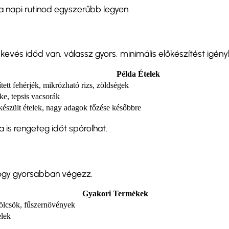
 napi rutinod egyszerűbb legyen.
vés időd van, válassz gyors, minimális előkészítést igényl
Példa Ételek
tett fehérjék, mikrózható rizs, zöldségek
rke, tepsis vacsorák
készült ételek, nagy adagok főzése későbbre
 is rengeteg időt spórolhat.
 hogy gyorsabban végezz.
Gyakori Termékek
ölcsök, fűszernövények
elek