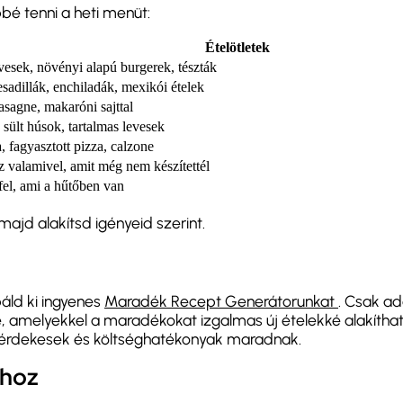
bé tenni a heti menüt:
Ételötletek
vesek, növényi alapú burgerek, tészták
sadillák, enchiladák, mexikói ételek
lasagne, makaróni sajttal
 sült húsok, tartalmas levesek
, fagyasztott pizza, calzone
z valamivel, amit még nem készítettél
fel, ami a hűtőben van
ajd alakítsd igényeid szerint.
áld ki ingyenes
Maradék Recept Generátorunkat
. Csak a
, amelyekkel a maradékokat izgalmas új ételekké alakíthat
d érdekesek és költséghatékonyak maradnak.
dhoz