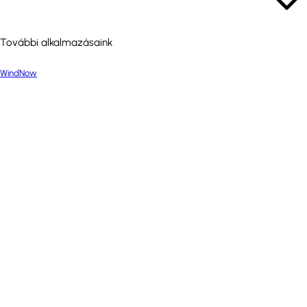
További alkalmazásaink
WindNow