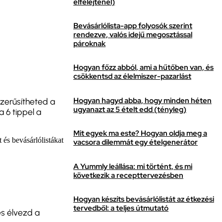
elfelejtenél)
Bevásárlólista-app folyosók szerint
rendezve, valós idejű megosztással
pároknak
Hogyan főzz abból, ami a hűtőben van, és
csökkentsd az élelmiszer-pazarlást
Hogyan hagyd abba, hogy minden héten
zerűsítheted a
ugyanazt az 5 ételt edd (tényleg)
 6 tippel a
Mit egyek ma este? Hogyan oldja meg a
t és bevásárlólistákat
vacsora dilemmát egy ételgenerátor
A Yummly leállása: mi történt, és mi
következik a recepttervezésben
Hogyan készíts bevásárlólistát az étkezési
tervedből: a teljes útmutató
és élvezd a