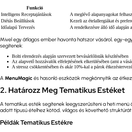
Funkció
Intelligens Receptajánlások
A meglévő alapanyagokat felhaszn
Diétás Beállítások
Kezeli az ételallergiákat és prefe
Időalapú Tervezés
A rendelkezésre álló idő alapján a
Mivel egy átlagos ember havonta hatszor vásárol, egy-eg
segítenek:
Bolti elrendezés alapján szervezett bevásárlólisták készítésében
Az alapvető hozzávalók elfelejtésének elkerülésében (ami a vás
A stressz csökkentésében és akár 10%-kal a párok étkezéstervezé
A
MenuMagic
és hasonló eszközök megkönnyítik az étkez
2. Határozz Meg Tematikus Estéket
A tematikus esték segítenek leegyszerűsíteni a heti menü 
adott típusú ételhez kötöd, világos és követhető struktúrát 
Példák Tematikus Estékre