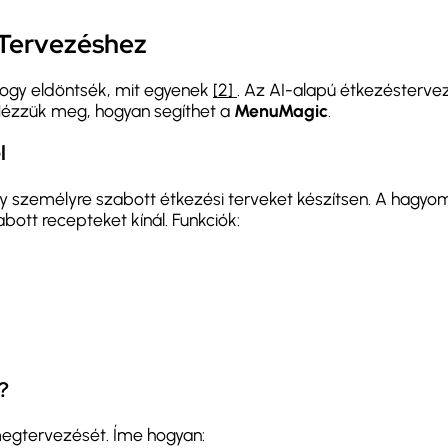
 Tervezéshez
hogy eldöntsék, mit egyenek
[2]
. Az AI-alapú étkezésterv
 Nézzük meg, hogyan segíthet a
MenuMagic
.
l
ogy személyre szabott étkezési terveket készítsen. A hagy
bott recepteket kínál. Funkciók:
?
megtervezését. Íme hogyan: