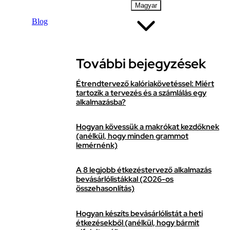
Magyar
Blog
További bejegyzések
Étrendtervező kalóriakövetéssel: Miért
tartozik a tervezés és a számlálás egy
alkalmazásba?
Hogyan kövessük a makrókat kezdőknek
(anélkül, hogy minden grammot
lemérnénk)
A 8 legjobb étkezéstervező alkalmazás
bevásárlólistákkal (2026-os
összehasonlítás)
Hogyan készíts bevásárlólistát a heti
étkezésekből (anélkül, hogy bármit