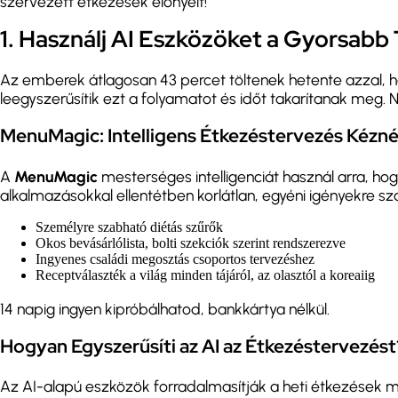
szervezett étkezések előnyeit!
1. Használj AI Eszközöket a Gyorsabb
Az emberek átlagosan 43 percet töltenek hetente azzal, 
leegyszerűsítik ezt a folyamatot és időt takarítanak meg.
MenuMagic: Intelligens Étkezéstervezés Kézné
A
MenuMagic
mesterséges intelligenciát használ arra, h
alkalmazásokkal ellentétben korlátlan, egyéni igényekre sza
Személyre szabható diétás szűrők
Okos bevásárlólista, bolti szekciók szerint rendszerezve
Ingyenes családi megosztás csoportos tervezéshez
Receptválaszték a világ minden tájáról, az olasztól a koreaiig
14 napig ingyen kipróbálhatod, bankkártya nélkül.
Hogyan Egyszerűsíti az AI az Étkezéstervezést
Az AI-alapú eszközök forradalmasítják a heti étkezések 