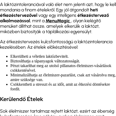
A laktózintoleranciával való élet nem jelenti azt, hogy le kell
mondania a finom ételekről. Egy jól átgondolt
heti
étkezéstervezővel
vagy egy intelligens
étkezéstervező
alkalmazással
, mint a
MenuMagic
, olyan kielégítő
menüket állíthat össze, amelyek elkerülik a laktózt,
miközben biztosítják a táplálkozási egyensúlyt.
Az étkezéstervezés kulcsfontosságú a laktózintolerancia
kezelésében. Az ételek előkészítésével:
Elkerülheti a véletlen laktózbevitelt.
Biztosíthatja a tápanyagok változatosságát.
Pénzt takaríthat meg az utolsó pillanatos élelmiszer-vásárlások
csökkentésével.
Minimalizálhatja az élelmiszer-pazarlást, csak azt vásárolva meg,
amire szüksége van.
Csökkentheti a stresszt és az időt, amit az étkezési döntésekre
fordít.
Kerülendő Ételek
Sok élelmiszer tartalmaz rejtett laktózt, ezért az éberség