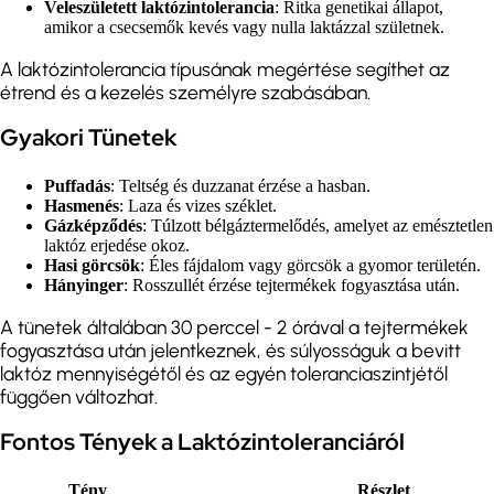
Veleszületett laktózintolerancia
: Ritka genetikai állapot,
amikor a csecsemők kevés vagy nulla laktázzal születnek.
A laktózintolerancia típusának megértése segíthet az
étrend és a kezelés személyre szabásában.
Gyakori Tünetek
Puffadás
: Teltség és duzzanat érzése a hasban.
Hasmenés
: Laza és vizes széklet.
Gázképződés
: Túlzott bélgáztermelődés, amelyet az emésztetlen
laktóz erjedése okoz.
Hasi görcsök
: Éles fájdalom vagy görcsök a gyomor területén.
Hányinger
: Rosszullét érzése tejtermékek fogyasztása után.
A tünetek általában 30 perccel - 2 órával a tejtermékek
fogyasztása után jelentkeznek, és súlyosságuk a bevitt
laktóz mennyiségétől és az egyén toleranciaszintjétől
függően változhat.
Fontos Tények a Laktózintoleranciáról
Tény
Részlet