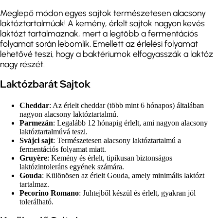
Meglepő módon egyes sajtok természetesen alacsony
laktóztartalmúak! A kemény, érlelt sajtok nagyon kevés
laktózt tartalmaznak, mert a legtöbb a fermentációs
folyamat során lebomlik. Emellett az érlelési folyamat
lehetővé teszi, hogy a baktériumok elfogyasszák a laktóz
nagy részét.
Laktózbarát Sajtok
Cheddar
: Az érlelt cheddar (több mint 6 hónapos) általában
nagyon alacsony laktóztartalmú.
Parmezán
: Legalább 12 hónapig érlelt, ami nagyon alacsony
laktóztartalmúvá teszi.
Svájci sajt
: Természetesen alacsony laktóztartalmú a
fermentációs folyamat miatt.
Gruyère
: Kemény és érlelt, tipikusan biztonságos
laktózintoleráns egyének számára.
Gouda
: Különösen az érlelt Gouda, amely minimális laktózt
tartalmaz.
Pecorino Romano
: Juhtejből készül és érlelt, gyakran jól
tolerálható.