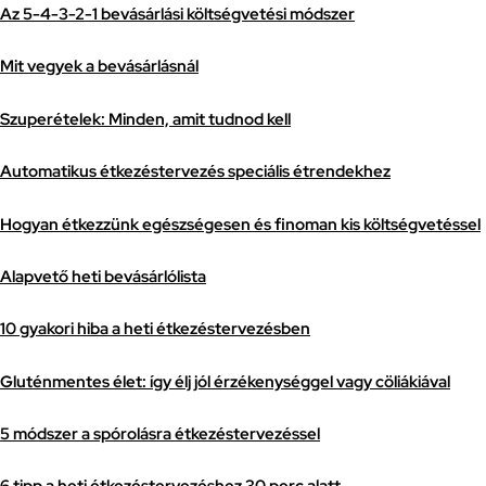
Az 5-4-3-2-1 bevásárlási költségvetési módszer
Mit vegyek a bevásárlásnál
Szuperételek: Minden, amit tudnod kell
Automatikus étkezéstervezés speciális étrendekhez
Hogyan étkezzünk egészségesen és finoman kis költségvetéssel
Alapvető heti bevásárlólista
10 gyakori hiba a heti étkezéstervezésben
Gluténmentes élet: így élj jól érzékenységgel vagy cöliákiával
5 módszer a spórolásra étkezéstervezéssel