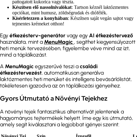
pattogatott kukorica vagy tészta.
Készítsen elő nassolnivalókat
: Tartson kéznél laktózmentes
opciókat, mint humusz, zöldségrudak és diófélék.
Kísérletezzen a konyhában
: Készítsen saját vegán sajtot vagy
tejmentes krémeket otthon!
Egy
étkezésterv-generátor
vagy egy
AI étkezéstervező
használata, mint a
MenuMagic
, segíthet kiegyensúlyozott
heti menük tervezésében, figyelembe véve mind az ízt,
mind a táplálkozást.
A
MenuMagic
egyszerűvé teszi a
családi
étkezéstervezést
, automatikusan generálva
laktózmentes heti menüket és intelligens bevásárlólistát,
tökéletesen igazodva az ön táplálkozási igényeihez.
Gyors Útmutató a Növényi Tejekhez
A növényi tejek fantasztikus alternatívát jelentenek a
hagyományos tejtermékek helyett. Íme egy kis útmutató,
amely segít kiválasztani a legjobbat igényei szerint:
Növényi Tej
Szín
Ízprofil
L