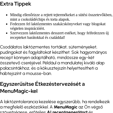
Extra Tippek
Mindig ellenőrizze a rejtett tejtermékeket a sütési összetevőkben,
mint a csokoládéchips és torta alapok.
Fedezzen fel laktózmentes szakácskönyveket vagy blogokat
végtelen inspirációért.
Szervezzen laktózmentes desszert estéket, hogy felfedezzen új
recepteket barátokkal és családdal!
Csodálatos laktózmentes tortákat, süteményeket,
pudingokat és fagylaltokat készíthet. Sok hagyományos
recept könnyen adaptálható, mindössze egy-két
összetevő cseréjével. Például a mandulatej kiváló alap
palacsintákhoz, és a kókusztejszín helyettesítheti a
habtejszínt a mousse-ban.
Egyszerűsítse Étkezéstervezését a
MenuMagic-kel
A laktózintolerancia kezelése egyszerűbb, ha rendelkezik
a megfelelő eszközökkel. A
MenuMagic
az Ön végső
szövetségese, erőteljes
AI receptgenerátort
és