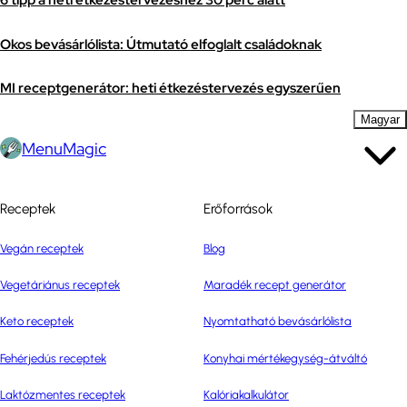
6 tipp a heti étkezéstervezéshez 30 perc alatt
Okos bevásárlólista: Útmutató elfoglalt családoknak
MI receptgenerátor: heti étkezéstervezés egyszerűen
Magyar
MenuMagic
Receptek
Erőforrások
Vegán receptek
Blog
Vegetáriánus receptek
Maradék recept generátor
Keto receptek
Nyomtatható bevásárlólista
Fehérjedús receptek
Konyhai mértékegység-átváltó
Laktózmentes receptek
Kalóriakalkulátor