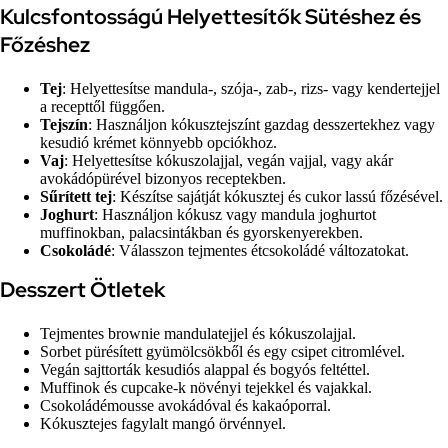
Kulcsfontosságú Helyettesítők Sütéshez és
Főzéshez
Tej
: Helyettesítse mandula-, szója-, zab-, rizs- vagy kendertejjel
a recepttől függően.
Tejszín
: Használjon kókusztejszínt gazdag desszertekhez vagy
kesudió krémet könnyebb opciókhoz.
Vaj
: Helyettesítse kókuszolajjal, vegán vajjal, vagy akár
avokádópürével bizonyos receptekben.
Sűrített tej
: Készítse sajátját kókusztej és cukor lassú főzésével.
Joghurt
: Használjon kókusz vagy mandula joghurtot
muffinokban, palacsintákban és gyorskenyerekben.
Csokoládé
: Válasszon tejmentes étcsokoládé változatokat.
Desszert Ötletek
Tejmentes brownie mandulatejjel és kókuszolajjal.
Sorbet pürésített gyümölcsökből és egy csipet citromlével.
Vegán sajttorták kesudiós alappal és bogyós feltéttel.
Muffinok és cupcake-k növényi tejekkel és vajakkal.
Csokoládémousse avokádóval és kakaóporral.
Kókusztejes fagylalt mangó örvénnyel.