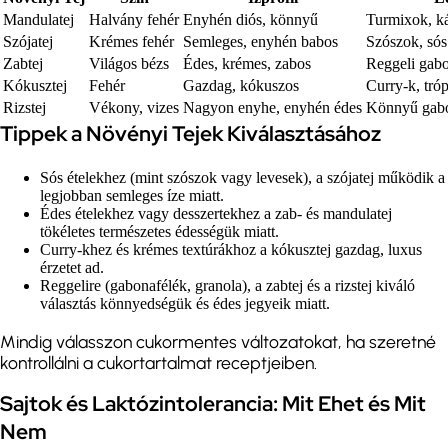
Mandulatej
Halvány fehér
Enyhén diós, könnyű
Turmixok, k
Szójatej
Krémes fehér
Semleges, enyhén babos
Szószok, sós
Zabtej
Világos bézs
Édes, krémes, zabos
Reggeli gabo
Kókusztej
Fehér
Gazdag, kókuszos
Curry-k, tró
Rizstej
Vékony, vizes
Nagyon enyhe, enyhén édes
Könnyű gabo
Tippek a Növényi Tejek Kiválasztásához
Sós ételekhez (mint szószok vagy levesek), a szójatej működik a
legjobban semleges íze miatt.
Édes ételekhez vagy desszertekhez a zab- és mandulatej
tökéletes természetes édességük miatt.
Curry-khez és krémes textúrákhoz a kókusztej gazdag, luxus
érzetet ad.
Reggelire (gabonafélék, granola), a zabtej és a rizstej kiváló
választás könnyedségük és édes jegyeik miatt.
Mindig válasszon cukormentes változatokat, ha szeretné
kontrollálni a cukortartalmat receptjeiben.
Sajtok és Laktózintolerancia: Mit Ehet és Mit
Nem