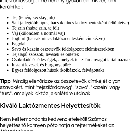
kulcsfontosságú. Íme néhány gyakori élelmiszer, amit
kerülni kell:
Tej (tehén, kecske, juh)
Sajt (a legtöbb típus, hacsak nincs laktózmentesként feltüntetve)
Tejszín (habtejszín, tejföl)
Vaj (különösen a normál vaj)
Joghurt (hacsak nincs laktózmentesként címkézve)
Fagylalt
Savó és kazein összetevők feldolgozott élelmiszerekben
Tejalapú szószok, levesek és öntetek
Csokoládé és édességek, amelyek tejszilárdanyagot tartalmaznak
Instant levesek és burgonyapüré
Egyes feldolgozott húsok (kolbászok, felvágottak)
Tipp
: Mindig ellenőrizze az összetevők címkéjét olyan
szavakért, mint "tejszilárdanyag", "savó", "kazein" vagy
"túró", amelyek laktóz jelenlétére utalnak.
Kiváló Laktózmentes Helyettesítők
Nem kell lemondania kedvenc ételeiről! Számos
helyettesítő könnyen pótolhatja a tejtermékeket az