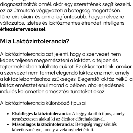
diagnosztizálták önnél, akár egy szerettének segít kezelni,
ez az útmutató végigvezeti a betegség megértésén,
tünetein, okain, és ami a legfontosabb, hogyan élvezhet
változatos, ízletes és laktózmentes étrendet intelligens
étkezéstervezéssel
.
Mi a Laktózintolerancia?
A laktózintolerancia azt jelenti, hogy a szervezet nem
képes teljesen megemészteni a laktózt, a tejben és
tejtermékekben található cukrot. Ez akkor történik, amikor
a szervezet nem termel elegendő laktáz enzimet, amely
a laktóz lebontásához szükséges. Elegendő laktáz nélkül a
laktóz emésztetlenül marad a bélben, ahol erjedésnek
indul és kellemetlen emésztési tüneteket okoz.
A laktózintolerancia különböző típusai:
Elsődleges laktózintolerancia
: A leggyakoribb típus, amely
természetesen alakul ki az életkor előrehaladtával.
Másodlagos laktózintolerancia
: Betegség vagy sérülés
következménye, amely a vékonybelet érinti.