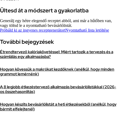
Ültesd át a módszert a gyakorlatba
Generálj egy hétre elegendő receptet abból, ami már a hűtőben van,
vagy töltsd le a nyomtatható bevásárlólistát.
Próbáld ki az ingyenes receptgenerátort
Nyomtatható lista letöltése
További bejegyzések
Étrendtervező kalóriakövetéssel: Miért tartozik a tervezés és a
számlálás egy alkalmazásba?
Hogyan kövessük a makrókat kezdőknek (anélkül, hogy minden
grammot lemérnénk)
A 8 legjobb étkezéstervező alkalmazás bevásárlólistákkal (2026-
os összehasonlítás)
Hogyan készíts bevásárlólistát a heti étkezésekből (anélkül, hogy
bármit elfelejtenél)