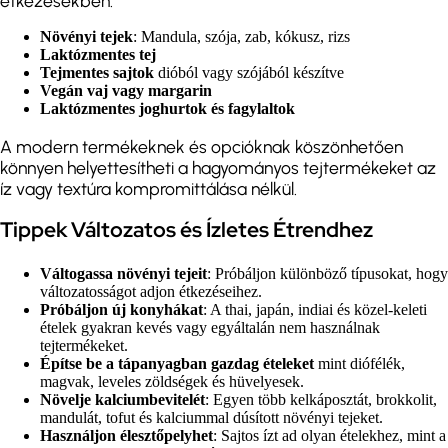
étkezésekben:
Növényi tejek
: Mandula, szója, zab, kókusz, rizs
Laktózmentes tej
Tejmentes sajtok
dióból vagy szójából készítve
Vegán vaj vagy margarin
Laktózmentes joghurtok és fagylaltok
A modern termékeknek és opcióknak köszönhetően
könnyen helyettesítheti a hagyományos tejtermékeket az
íz vagy textúra kompromittálása nélkül.
Tippek Változatos és Ízletes Étrendhez
Váltogassa növényi tejeit
: Próbáljon különböző típusokat, hogy
változatosságot adjon étkezéseihez.
Próbáljon új konyhákat
: A thai, japán, indiai és közel-keleti
ételek gyakran kevés vagy egyáltalán nem használnak
tejtermékeket.
Építse be a tápanyagban gazdag ételeket
mint diófélék,
magvak, leveles zöldségek és hüvelyesek.
Növelje kalciumbevitelét
: Egyen több kelkáposztát, brokkolit,
mandulát, tofut és kalciummal dúsított növényi tejeket.
Használjon élesztőpelyhet
: Sajtos ízt ad olyan ételekhez, mint a