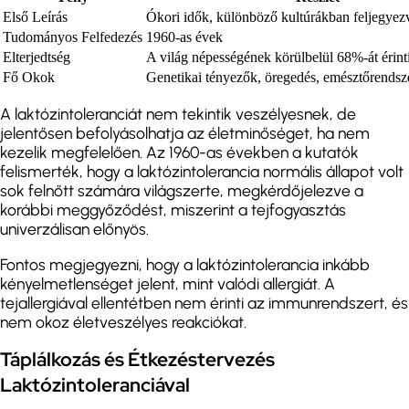
Első Leírás
Ókori idők, különböző kultúrákban feljegyez
Tudományos Felfedezés
1960-as évek
Elterjedtség
A világ népességének körülbelül 68%-át érint
Fő Okok
Genetikai tényezők, öregedés, emésztőrendsz
A laktózintoleranciát nem tekintik veszélyesnek, de
jelentősen befolyásolhatja az életminőséget, ha nem
kezelik megfelelően. Az 1960-as években a kutatók
felismerték, hogy a laktózintolerancia normális állapot volt
sok felnőtt számára világszerte, megkérdőjelezve a
korábbi meggyőződést, miszerint a tejfogyasztás
univerzálisan előnyös.
Fontos megjegyezni, hogy a laktózintolerancia inkább
kényelmetlenséget jelent, mint valódi allergiát. A
tejallergiával ellentétben nem érinti az immunrendszert, és
nem okoz életveszélyes reakciókat.
Táplálkozás és Étkezéstervezés
Laktózintoleranciával