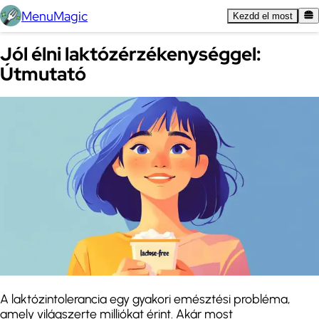
MenuMagic
Kezdd el most
Jól élni laktózérzékenységgel:
Útmutató
A laktózintolerancia egy gyakori emésztési probléma,
amely világszerte milliókat érint. Akár most