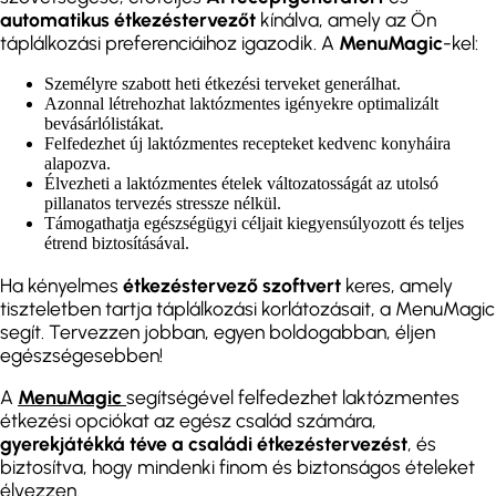
automatikus étkezéstervezőt
kínálva, amely az Ön
táplálkozási preferenciáihoz igazodik. A
MenuMagic
-kel:
Személyre szabott heti étkezési terveket generálhat.
Azonnal létrehozhat laktózmentes igényekre optimalizált
bevásárlólistákat.
Felfedezhet új laktózmentes recepteket kedvenc konyháira
alapozva.
Élvezheti a laktózmentes ételek változatosságát az utolsó
pillanatos tervezés stressze nélkül.
Támogathatja egészségügyi céljait kiegyensúlyozott és teljes
étrend biztosításával.
Ha kényelmes
étkezéstervező szoftvert
keres, amely
tiszteletben tartja táplálkozási korlátozásait, a MenuMagic
segít. Tervezzen jobban, egyen boldogabban, éljen
egészségesebben!
A
MenuMagic
segítségével felfedezhet laktózmentes
étkezési opciókat az egész család számára,
gyerekjátékká téve a családi étkezéstervezést
, és
biztosítva, hogy mindenki finom és biztonságos ételeket
élvezzen.