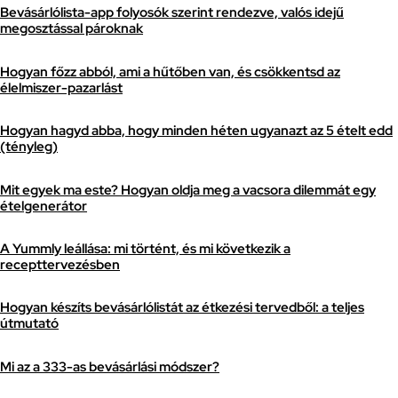
Bevásárlólista-app folyosók szerint rendezve, valós idejű
megosztással pároknak
Hogyan főzz abból, ami a hűtőben van, és csökkentsd az
élelmiszer-pazarlást
Hogyan hagyd abba, hogy minden héten ugyanazt az 5 ételt edd
(tényleg)
Mit egyek ma este? Hogyan oldja meg a vacsora dilemmát egy
ételgenerátor
A Yummly leállása: mi történt, és mi következik a
recepttervezésben
Hogyan készíts bevásárlólistát az étkezési tervedből: a teljes
útmutató
Mi az a 333-as bevásárlási módszer?