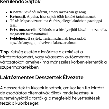
Kerülendő Sajtok
Ricotta
: Savóból készül, amely laktózban gazdag.
Krémsajt
: A puha, friss sajtok több laktózt tartalmaznak.
Túró
: Magas víztartalma és friss jellege laktózban gazdaggá
teszi.
Friss mozzarella
: Különösen a bivalytejből készült mozzarella,
magasabb laktóztartalmú.
Feldolgozott sajtok
: Tartalmazhatnak hozzáadott
tejszilárdanyagot, növelve a laktóztartalmat.
Tipp
: Kétség esetén ellenőrizze a címkéket a
laktóztartalomért, vagy válasszon laktózmentes
változatokat, amelyek ma már széles körben elérhetők a
szupermarketekben.
Laktózmentes Desszertek Élvezete
A desszertek trükkösek lehetnek, amikor kerüli a laktózt,
de csodálatos alternatívák állnak rendelkezésre. A
süteményektől a tortákig, a megfelelő helyettesítések
teszik a különbséget.