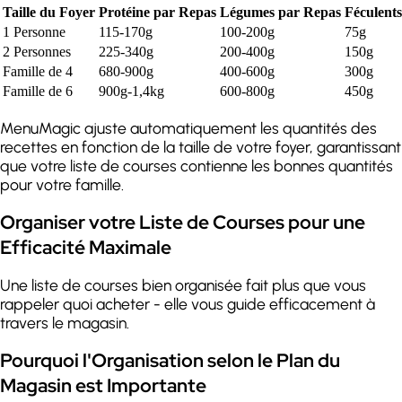
Taille du Foyer
Protéine par Repas
Légumes par Repas
Féculent
1 Personne
115-170g
100-200g
75g
2 Personnes
225-340g
200-400g
150g
Famille de 4
680-900g
400-600g
300g
Famille de 6
900g-1,4kg
600-800g
450g
MenuMagic ajuste automatiquement les quantités des
recettes en fonction de la taille de votre foyer, garantissant
que votre liste de courses contienne les bonnes quantités
pour votre famille.
Organiser votre Liste de Courses pour une
Efficacité Maximale
Une liste de courses bien organisée fait plus que vous
rappeler quoi acheter - elle vous guide efficacement à
travers le magasin.
Pourquoi l'Organisation selon le Plan du
Magasin est Importante