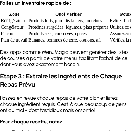
Faites un inventaire rapide de :
Zone
Quoi Vérifier
Pourq
Réfrigérateur
Produits frais, produits laitiers, protéines
Évitez d'ac
Congélateur
Protéines surgelées, légumes, plats préparés
Utilisez ce 
Placard
Produits secs, conserves, épices
Assurez-vou
Plan de travail
Bananes, pommes de terre, oignons, ail
Vérifiez la 
Des apps comme
MenuMagic
peuvent générer des listes
de courses à partir de votre menu, facilitant l'achat de ce
dont vous avez exactement besoin.
Étape 3 : Extraire les Ingrédients de Chaque
Repas Prévu
Passez en revue chaque repas de votre plan et listez
chaque ingrédient requis. C'est là que beaucoup de gens
ont du mal - c'est fastidieux mais essentiel.
Pour chaque recette, notez :