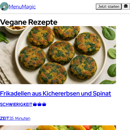
MenuMagic
Jetzt starten
Vegane Rezepte
Frikadellen aus Kichererbsen und Spinat
SCHWIERIGKEIT
ZEIT
35 Minuten