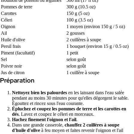
Bouillon de poisson ou légumes
500 ml (17 fl oz)
Pommes de terre
300 g (10.5 oz)
Carottes
150 g (5 oz)
Céleri
100 g (3.5 oz)
Oignon
1 moyen (environ 150 g / 5 oz)
Ail
2 gousses
Huile d'olive
2 cuillères à soupe
Persil frais
1 bouquet (environ 15 g / 0.5 oz)
Piment (facultatif)
1 petit
Sel
selon goût
Poivre noir
selon goût
Jus de citron
1 cuillère à soupe
Préparation
Nettoyez bien les palourdes
en les laissant dans l'eau salée
pendant au moins 30 minutes pour qu'elles dégorgent le sable.
Égouttez et rincez sous l'eau courante.
Épluchez et coupez les pommes de terre et les carottes en
dés
. Lavez et coupez le céleri en morceaux.
Hachez finement l'oignon et l'ail
.
Dans une grande casserole,
chauffez 2 cuillères à soupe
d'huile d'olive
à feu moyen et faites revenir l'oignon et l'ail