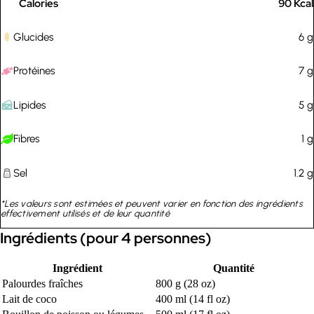
Calories
90
Kcal
Glucides
6
g
Protéines
7
g
Lipides
5
g
Fibres
1
g
Sel
1.2
g
*Les valeurs sont estimées et peuvent varier en fonction des ingrédients
effectivement utilisés et de leur quantité
Ingrédients (pour 4 personnes)
Ingrédient
Quantité
Palourdes fraîches
800 g (28 oz)
Lait de coco
400 ml (14 fl oz)