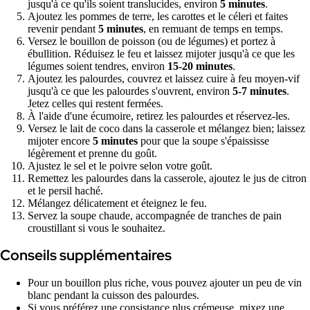
jusqu'à ce qu'ils soient translucides, environ
5 minutes
.
Ajoutez les pommes de terre, les carottes et le céleri et faites
revenir pendant
5 minutes
, en remuant de temps en temps.
Versez le bouillon de poisson (ou de légumes) et portez à
ébullition. Réduisez le feu et laissez mijoter jusqu'à ce que les
légumes soient tendres, environ
15-20 minutes
.
Ajoutez les palourdes, couvrez et laissez cuire à feu moyen-vif
jusqu'à ce que les palourdes s'ouvrent, environ
5-7 minutes
.
Jetez celles qui restent fermées.
À l'aide d'une écumoire, retirez les palourdes et réservez-les.
Versez le lait de coco dans la casserole et mélangez bien; laissez
mijoter encore
5 minutes
pour que la soupe s'épaississe
légèrement et prenne du goût.
Ajustez le sel et le poivre selon votre goût.
Remettez les palourdes dans la casserole, ajoutez le jus de citron
et le persil haché.
Mélangez délicatement et éteignez le feu.
Servez la soupe chaude, accompagnée de tranches de pain
croustillant si vous le souhaitez.
Conseils supplémentaires
Pour un bouillon plus riche, vous pouvez ajouter un peu de vin
blanc pendant la cuisson des palourdes.
Si vous préférez une consistance plus crémeuse, mixez une