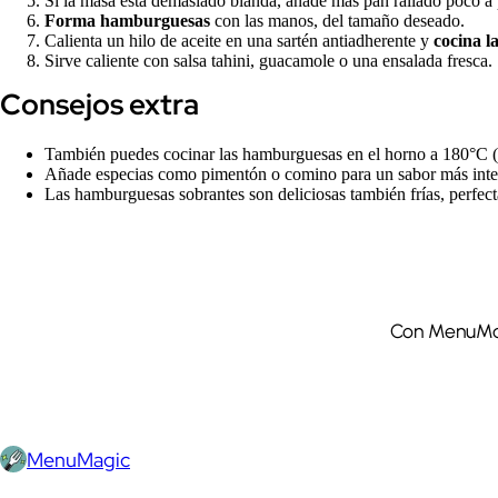
Si la masa está demasiado blanda, añade más pan rallado poco a
Forma hamburguesas
con las manos, del tamaño deseado.
Calienta un hilo de aceite en una sartén antiadherente y
cocina 
Sirve caliente con salsa tahini, guacamole o una ensalada fresca.
Consejos extra
También puedes cocinar las hamburguesas en el horno a 180°C (3
Añade especias como pimentón o comino para un sabor más inte
Las hamburguesas sobrantes son deliciosas también frías, perfectas
Con MenuMagi
MenuMagic