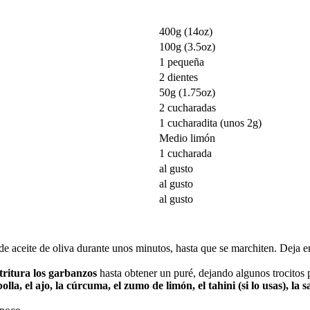
400g (14oz)
100g (3.5oz)
1 pequeña
2 dientes
50g (1.75oz)
2 cucharadas
1 cucharadita (unos 2g)
Medio limón
1 cucharada
al gusto
al gusto
al gusto
de aceite de oliva durante unos minutos, hasta que se marchiten. Deja e
tritura los garbanzos
hasta obtener un puré, dejando algunos trocitos p
lla, el ajo, la cúrcuma, el zumo de limón, el tahini (si lo usas), la s