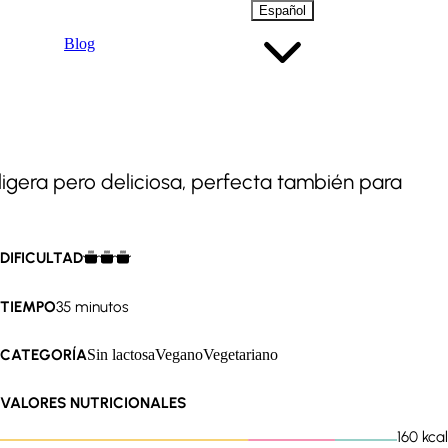
Español
Blog
ligera pero deliciosa, perfecta también para
DIFICULTAD
TIEMPO
35 minutos
CATEGORÍA
Sin lactosa
Vegano
Vegetariano
VALORES NUTRICIONALES
160
kcal