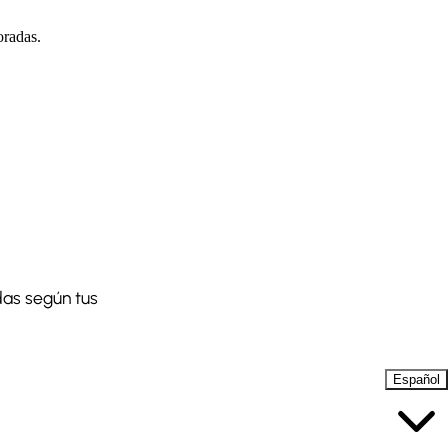
oradas.
das según tus
Español