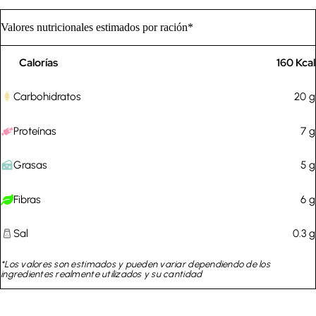
Valores nutricionales estimados por ración*
Calorías
160
Kcal
Carbohidratos
20
g
Proteínas
7
g
Grasas
5
g
Fibras
6
g
Sal
0.3
g
*Los valores son estimados y pueden variar dependiendo de los
ingredientes realmente utilizados y su cantidad