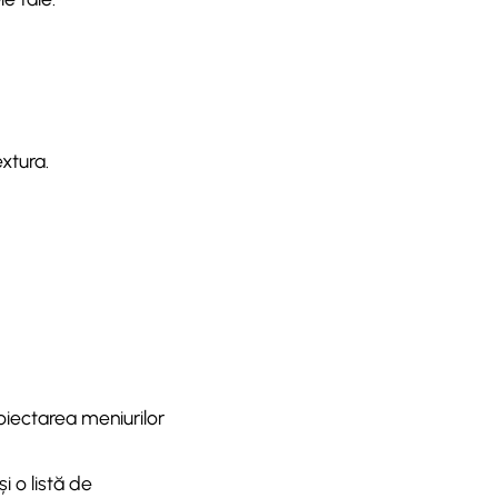
xtura.
oiectarea meniurilor
 o listă de