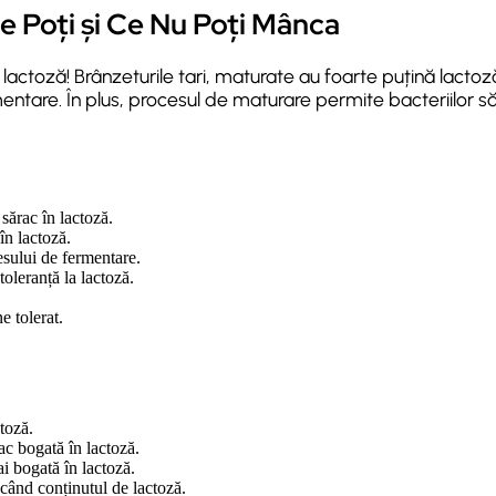
Ce Poți și Ce Nu Poți Mânca
n lactoză! Brânzeturile tari, maturate au foarte puțină lact
entare. În plus, procesul de maturare permite bacteriilor
 sărac în lactoză.
în lactoză.
esului de fermentare.
toleranță la lactoză.
e tolerat.
toză.
ac bogată în lactoză.
ai bogată în lactoză.
scând conținutul de lactoză.