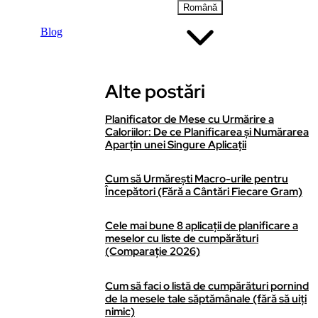
Română
Blog
Alte postări
Planificator de Mese cu Urmărire a
Caloriilor: De ce Planificarea și Numărarea
Aparțin unei Singure Aplicații
Cum să Urmărești Macro-urile pentru
Începători (Fără a Cântări Fiecare Gram)
Cele mai bune 8 aplicații de planificare a
meselor cu liste de cumpărături
(Comparație 2026)
Cum să faci o listă de cumpărături pornind
de la mesele tale săptămânale (fără să uiți
nimic)