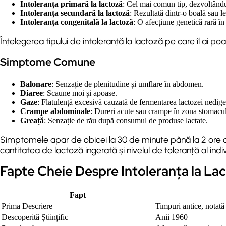
Intoleranța primară la lactoză
: Cel mai comun tip, dezvoltându
Intoleranța secundară la lactoză
: Rezultată dintr-o boală sau le
Intoleranța congenitală la lactoză
: O afecțiune genetică rară în
Înțelegerea tipului de intoleranță la lactoză pe care îl ai po
Simptome Comune
Balonare
: Senzație de plenitudine și umflare în abdomen.
Diaree
: Scaune moi și apoase.
Gaze
: Flatulență excesivă cauzată de fermentarea lactozei nedige
Crampe abdominale
: Dureri acute sau crampe în zona stomacul
Greață
: Senzație de rău după consumul de produse lactate.
Simptomele apar de obicei la 30 de minute până la 2 ore du
cantitatea de lactoză ingerată și nivelul de toleranță al indiv
Fapte Cheie Despre Intoleranța la La
Fapt
Prima Descriere
Timpuri antice, notată î
Descoperită Științific
Anii 1960