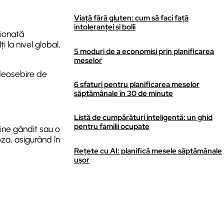
Viață fără gluten: cum să faci față
intoleranței și bolii
tionată
 la nivel global,
5 moduri de a economisi prin planificarea
meselor
 deosebire de
6 sfaturi pentru planificarea meselor
săptămânale în 30 de minute
Listă de cumpărături inteligentă: un ghid
pentru familii ocupate
ine gândit sau o
oza, asigurând în
Rețete cu AI: planifică mesele săptămânale
ușor