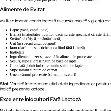
Alimente de Evitat
Multe alimente conțin lactoză ascunsă, așa că vigilența est
Lapte (vacă, capră, oaie)
Brânză (majoritatea tipurilor, dacă nu este specificat că este fără 
Smântână (frișcă, smântână acră)
Unt (în special untul obișnuit)
Iaurt (dacă nu este etichetat ca fiind fără lactoză)
Înghețată
Ingrediente din zer și cazeină în alimentele procesate
Sosuri, supe și dressinguri pe bază de lapte
Ciocolată și dulciuri care conțin solide de lapte
Supe instant și piure de cartofi
Unele cărnuri procesate (cârnați, mezeluri)
Sfat
: Verifică întotdeauna etichetele ingredientelor pentru 
indică prezența lactozei.
Excelente Înlocuitori Fără Lactoză
Nu trebuie să renunți la preparatele tale preferate! Există mu