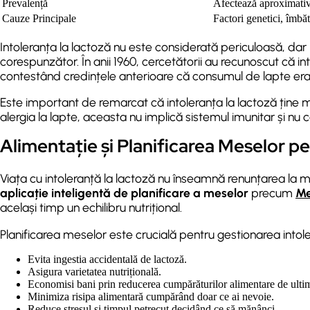
Prevalență
Afectează aproximati
Cauze Principale
Factori genetici, îmbăt
Intoleranța la lactoză nu este considerată periculoasă, dar
corespunzător. În anii 1960, cercetătorii au recunoscut că int
contestând credințele anterioare că consumul de lapte era 
Este important de remarcat că intoleranța la lactoză ține
alergia la lapte, aceasta nu implică sistemul imunitar și nu 
Alimentație și Planificarea Meselor pe
Viața cu intoleranță la lactoză nu înseamnă renunțarea la 
aplicație inteligentă de planificare a meselor
precum
Me
același timp un echilibru nutrițional.
Planificarea meselor este crucială pentru gestionarea intoler
Evita ingestia accidentală de lactoză.
Asigura varietatea nutrițională.
Economisi bani prin reducerea cumpărăturilor alimentare de ult
Minimiza risipa alimentară cumpărând doar ce ai nevoie.
Reduce stresul și timpul petrecut decidând ce să mănânci.