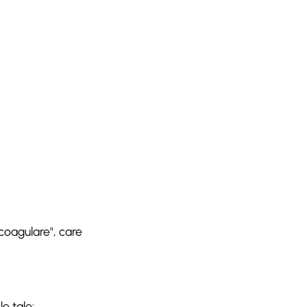
 coagulare", care
e tale: