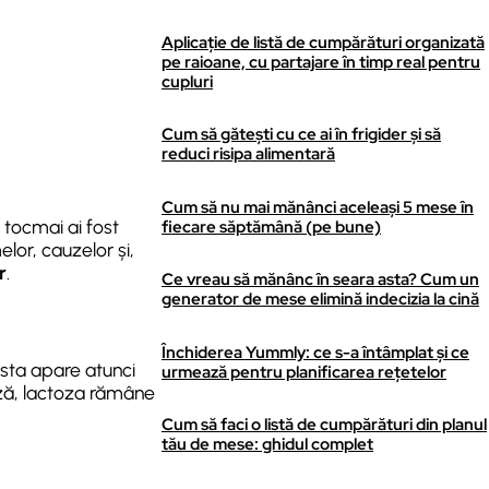
Aplicație de listă de cumpărături organizată
pe raioane, cu partajare în timp real pentru
cupluri
Cum să gătești cu ce ai în frigider și să
reduci risipa alimentară
Cum să nu mai mănânci aceleași 5 mese în
 tocmai ai fost
fiecare săptămână (pe bune)
lor, cauzelor și,
r
.
Ce vreau să mănânc în seara asta? Cum un
generator de mese elimină indecizia la cină
Închiderea Yummly: ce s-a întâmplat și ce
asta apare atunci
urmează pentru planificarea rețetelor
ză, lactoza rămâne
Cum să faci o listă de cumpărături din planul
tău de mese: ghidul complet