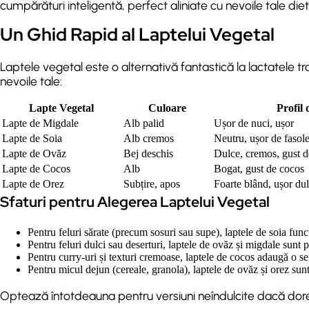
cumpărături inteligentă, perfect aliniate cu nevoile tale diet
Un Ghid Rapid al Laptelui Vegetal
Laptele vegetal este o alternativă fantastică la lactatele tr
nevoile tale:
Lapte Vegetal
Culoare
Profil 
Lapte de Migdale
Alb palid
Ușor de nuci, ușor
Lapte de Soia
Alb cremos
Neutru, ușor de fasol
Lapte de Ovăz
Bej deschis
Dulce, cremos, gust 
Lapte de Cocos
Alb
Bogat, gust de cocos
Lapte de Orez
Subțire, apos
Foarte blând, ușor du
Sfaturi pentru Alegerea Laptelui Vegetal
Pentru feluri sărate (precum sosuri sau supe), laptele de soia func
Pentru feluri dulci sau deserturi, laptele de ovăz și migdale sunt p
Pentru curry-uri și texturi cremoase, laptele de cocos adaugă o se
Pentru micul dejun (cereale, granola), laptele de ovăz și orez sunt 
Optează întotdeauna pentru versiuni neîndulcite dacă doreșt