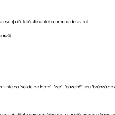
e esențială. Iată alimentele comune de evitat:
lactoză)
cuvinte ca "solide de lapte", "zer", "cazeină" sau "brânză de
lte substitute care pot înlocui cu ușurință lactatele în mesel