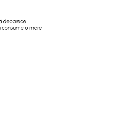
oză deoarece
 să consume o mare