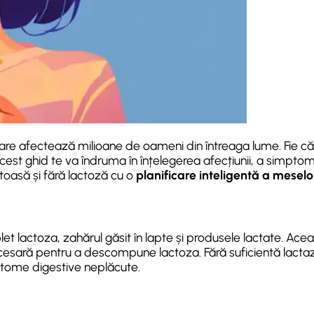
are afectează milioane de oameni din întreaga lume. Fie că
est ghid te va îndruma în înțelegerea afecțiunii, a simptome
toasă și fără lactoză cu o
planificare inteligentă a meselo
et lactoza, zahărul găsit în lapte și produsele lactate. Ace
cesară pentru a descompune lactoza. Fără suficientă lacta
ptome digestive neplăcute.