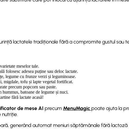
urință lactatele tradiționale fără a compromite gustul sau te
 varietate meselor tale.
ală folosesc adesea puține sau deloc lactate.
e, legume cu frunze verzi și leguminoase.
 migdale, tofu și lapte vegetal fortificat.
rate precum popcorn sau paste.
um hummus, batoane de legume și nuci.
artine fără lactate acasă!
ificator de mese AI
precum
MenuMagic
poate ajuta la pr
nutriție.
ară, generând automat meniuri săptămânale fără lactoză și