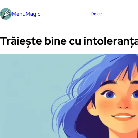
MenuMagic
De ce
Trăiește bine cu intoleranța