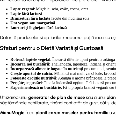
Lapte vegetal
: Migdale, soia, ovăz, cocos, orez
Lapte fără lactoză
Brânzeturi fără lactate
făcute din nuci sau soia
Unt vegan sau margarină
Iaurturi și înghețate fără lactoză
Datorită produselor și opțiunilor moderne, poți înlocui cu uș
Sfaturi pentru o Dietă Variată și Gustoasă
Rotează laptele vegetal
: Încearcă diferite tipuri pentru a adăuga
Încearcă noi bucătării
: Thailandeză, japoneză, indiană și orient
Încorporează alimente bogate în nutrienți
precum nuci, seminț
Crește aportul de calciu
: Mănâncă mai mult varză kale, broccoli,
Folosește drojdie nutritivă
: Adaugă o aromă brânzoasă la prepa
Pregătește gustări
: Ține la îndemână opțiuni fără lactoză prec
Experimentează în bucătărie
: Fă-ți propria brânză vegană sau t
Utilizarea unui
generator de plan de mese
sau a unui
plan
săptămânale echilibrate, ținând cont atât de gust, cât și de 
MenuMagic
face
planificarea meselor pentru familie
ușo