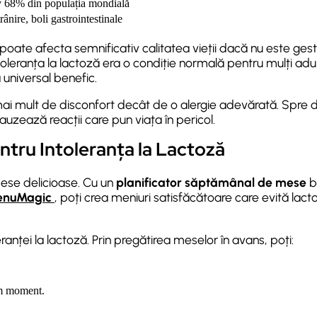
v 68% din populația mondială
rânire, boli gastrointestinale
 poate afecta semnificativ calitatea vieții dacă nu este ges
oleranța la lactoză era o condiție normală pentru mulți adulți
universal benefic.
 mai mult de disconfort decât de o alergie adevărată. Spre
cauzează reacții care pun viața în pericol.
ntru Intoleranța la Lactoză
mese delicioase. Cu un
planificator săptămânal de mese
b
nuMagic
, poți crea meniuri satisfăcătoare care evită lact
anței la lactoză. Prin pregătirea meselor în avans, poți:
im moment.