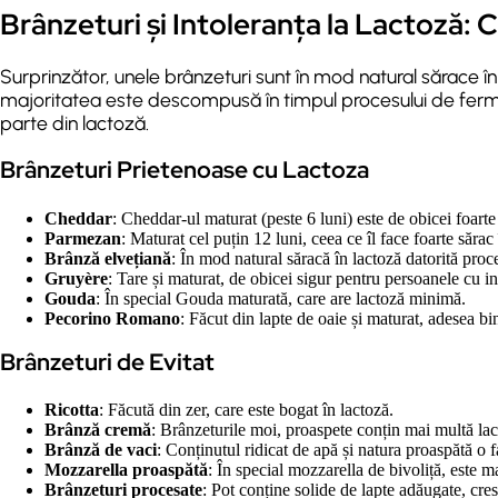
Brânzeturi și Intoleranța la Lactoză: 
Surprinzător, unele brânzeturi sunt în mod natural sărace î
majoritatea este descompusă în timpul procesului de ferm
parte din lactoză.
Brânzeturi Prietenoase cu Lactoza
Cheddar
: Cheddar-ul maturat (peste 6 luni) este de obicei foarte
Parmezan
: Maturat cel puțin 12 luni, ceea ce îl face foarte sărac 
Brânză elvețiană
: În mod natural săracă în lactoză datorită proc
Gruyère
: Tare și maturat, de obicei sigur pentru persoanele cu in
Gouda
: În special Gouda maturată, care are lactoză minimă.
Pecorino Romano
: Făcut din lapte de oaie și maturat, adesea bin
Brânzeturi de Evitat
Ricotta
: Făcută din zer, care este bogat în lactoză.
Brânză cremă
: Brânzeturile moi, proaspete conțin mai multă lac
Brânză de vaci
: Conținutul ridicat de apă și natura proaspătă o f
Mozzarella proaspătă
: În special mozzarella de bivoliță, este m
Brânzeturi procesate
: Pot conține solide de lapte adăugate, cre