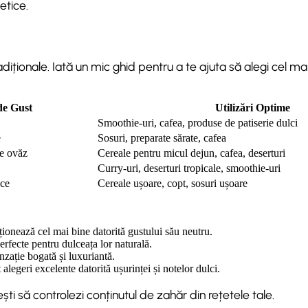
etice.
adiționale. Iată un mic ghid pentru a te ajuta să alegi cel ma
de Gust
Utilizări Optime
Smoothie-uri, cafea, produse de patiserie dulci
e
Sosuri, preparate sărate, cafea
de ovăz
Cereale pentru micul dejun, cafea, deserturi
Curry-uri, deserturi tropicale, smoothie-uri
lce
Cereale ușoare, copt, sosuri ușoare
ționează cel mai bine datorită gustului său neutru.
erfecte pentru dulceața lor naturală.
nzație bogată și luxuriantă.
alegeri excelente datorită ușurinței și notelor dulci.
i să controlezi conținutul de zahăr din rețetele tale.