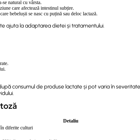
-se natural cu vârsta.
ziune care afectează intestinul subțire.
 care bebelușii se nasc cu puțină sau deloc lactază.
ate ajuta la adaptarea dietei și tratamentului.
rate.
ui.
pă consumul de produse lactate și pot varia în severitate 
idului.
ctoză
Detaliu
n diferite culturi