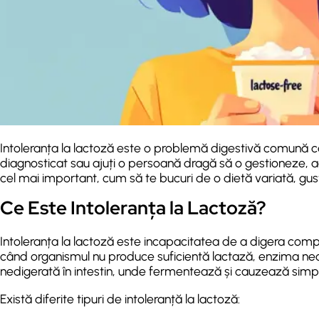
Intoleranța la lactoză este o problemă digestivă comună c
diagnosticat sau ajuți o persoană dragă să o gestioneze, ac
cel mai important, cum să te bucuri de o dietă variată, gus
Ce Este Intoleranța la Lactoză?
Intoleranța la lactoză este incapacitatea de a digera compl
când organismul nu produce suficientă lactază, enzima ne
nedigerată în intestin, unde fermentează și cauzează sim
Există diferite tipuri de intoleranță la lactoză: