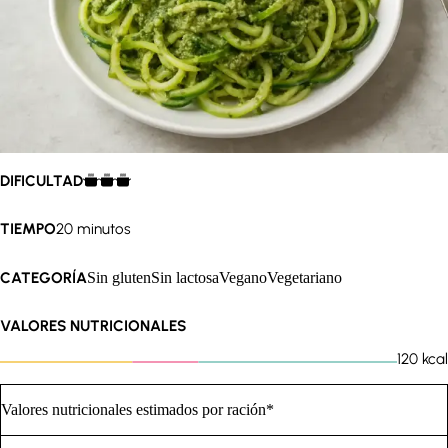
DIFICULTAD
TIEMPO
20 minutos
CATEGORÍA
Sin gluten
Sin lactosa
Vegano
Vegetariano
VALORES NUTRICIONALES
120
kcal
Valores nutricionales estimados por ración*