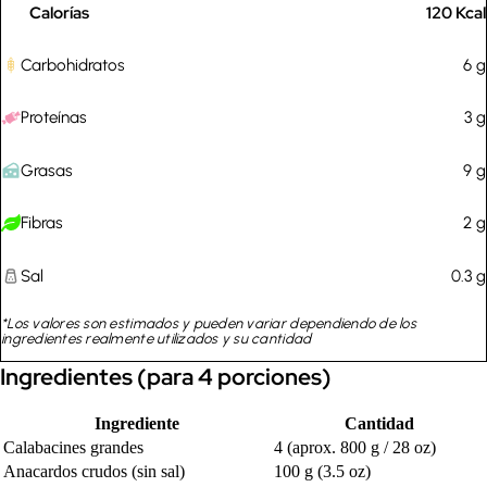
Calorías
120
Kcal
Carbohidratos
6
g
Proteínas
3
g
Grasas
9
g
Fibras
2
g
Sal
0.3
g
*Los valores son estimados y pueden variar dependiendo de los
ingredientes realmente utilizados y su cantidad
Ingredientes (para 4 porciones)
Ingrediente
Cantidad
Calabacines grandes
4 (aprox. 800 g / 28 oz)
Anacardos crudos (sin sal)
100 g (3.5 oz)