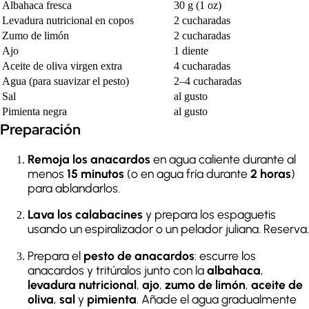
Albahaca fresca
30 g (1 oz)
Levadura nutricional en copos
2 cucharadas
Zumo de limón
2 cucharadas
Ajo
1 diente
Aceite de oliva virgen extra
4 cucharadas
Agua (para suavizar el pesto)
2–4 cucharadas
Sal
al gusto
Pimienta negra
al gusto
Preparación
Remoja los anacardos
en agua caliente durante al
menos
15 minutos
(o en agua fría durante
2 horas
)
para ablandarlos.
Lava los calabacines
y prepara los espaguetis
usando un espiralizador o un pelador juliana. Reserva.
Prepara el
pesto de anacardos
: escurre los
anacardos y tritúralos junto con la
albahaca
,
levadura nutricional
,
ajo
,
zumo de limón
,
aceite de
oliva
,
sal
y
pimienta
. Añade el agua gradualmente