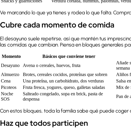
Snacks y guarniciones
Verdura cortada, hummus, palomitas, verdu
Ve marcando lo que ya tienes y rodea lo que falta. Compra
Cubre cada momento de comida
El desayuno suele repetirse, así que mantén tus imprescind
las comidas que cambian. Piensa en bloques generales par
Momento
Básicos que conviene tener
Añade s
Desayuno
Avena o cereales, huevos, fruta
semana
Almuerzo
Brotes, cereales cocidos, proteínas que sobren
Aliños f
Cena
Una proteína, un carbohidrato, dos verduras
Salsa en
Picoteos
Fruta fresca, yogures, queso, galletas saladas
Mix de f
Noche
Salteado congelado, sopa en brick, pasta de
Pan de a
SOS
despensa
Con estos bloques, toda la familia sabe qué puede coger a 
Haz que todos participen