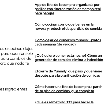
App de lista de la compra organizada por
pasillos con sincronización en tiempo real
para parejas
Cómo cocinar con lo que tienes en la
nevera y reducir el desperdicio de comida
Cómo dejar de comer los mismos 5 platos
cada semana (de verdad)
s a cocinar, dejas
a para apuntar solo
¿Qué quiero comer esta noche? Cómo un
co para cambios de
generador de comidas elimina la indecisión
para que nada te
El cierre de Yummly: qué pasó y qué viene
después para la planificación de comidas
Cómo hacer una lista de la compra a partir
es ingredientes
de tu plan de comidas: guía completa
¿Qué es el método 333 para hacer la